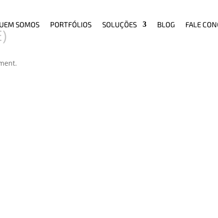
UEM SOMOS
PORTFÓLIOS
SOLUÇÕES
BLOG
FALE CO
E)
ement.