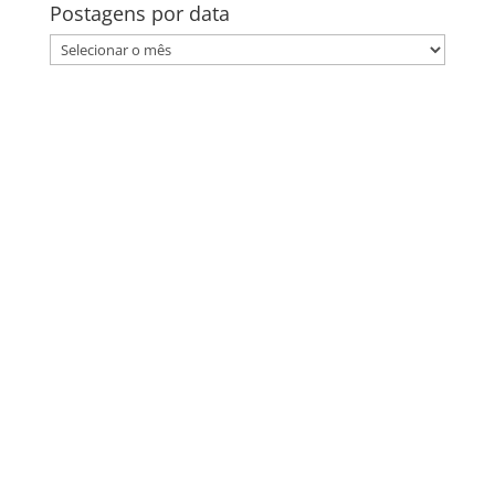
Postagens por data
Postagens
por
data
Envie um Olá!